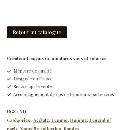
Retour au catalogue
Créateur français de montures vues et solaires
Monture de qualité
Designée en France
Service après vente
Accompagnement de nos distributeurs partenaires
UGS :
ND
Catégories :
Acétate
,
Femme
,
Homme
,
Legend of
paris
,
Nouvelle collection
,
Rondes